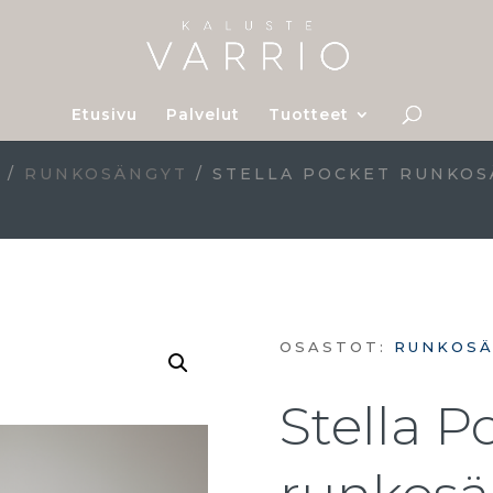
Etusivu
Palvelut
Tuotteet
T
/
RUNKOSÄNGYT
/ STELLA POCKET RUNKOS
OSASTOT:
RUNKOS
Stella P