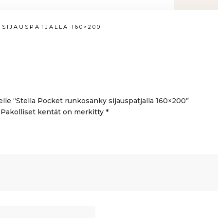
SIJAUSPATJALLA 160×200
elle “Stella Pocket runkosänky sijauspatjalla 160×200”
Pakolliset kentät on merkitty
*