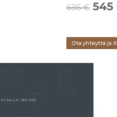
Alku
545
hint
Lisää ostoskoriin
oli:
Ota yhteyttä ja ti
695 
ATJALLA 160×200