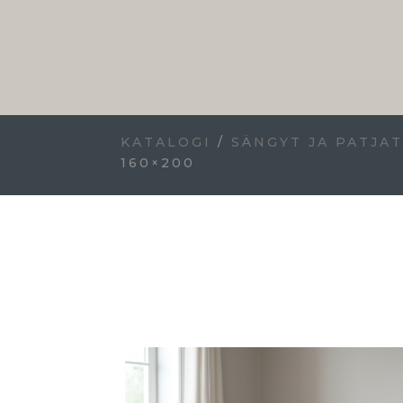
KATALOGI
/
SÄNGYT JA PATJA
160×200