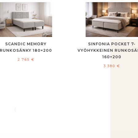
SCANDIC MEMORY
SINFONIA POCKET 7-
RUNKOSÄNKY 180×200
VYÖHYKKEINEN RUNKOSÄ
160×200
2.765
€
3.380
€