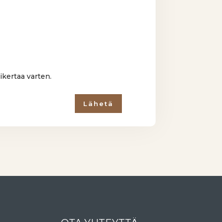
kertaa varten.
Lähetä