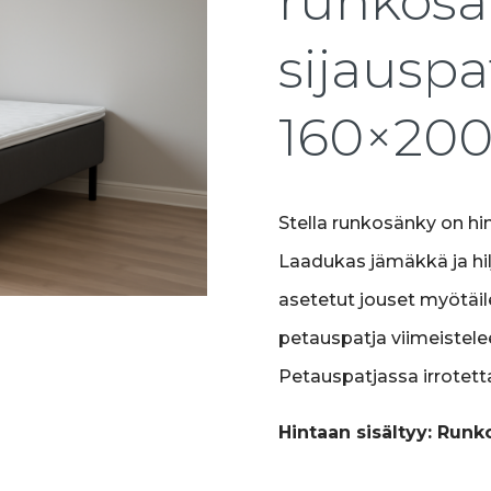
runkosä
sijauspa
160×20
Stella runkosänky on h
Laadukas jämäkkä ja hilj
asetetut jouset myötäile
petauspatja viimeistel
Petauspatjassa irrotetta
Hintaan sisältyy: Runko