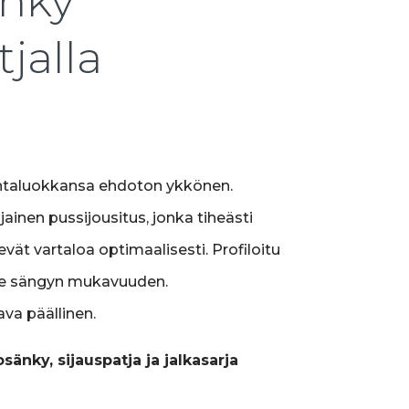
nky
tjalla
0
intaluokkansa ehdoton ykkönen.
ainen pussijousitus, jonka tiheästi
vät vartaloa optimaalisesti. Profiloitu
ee sängyn mukavuuden.
va päällinen.
sänky, sijauspatja ja jalkasarja