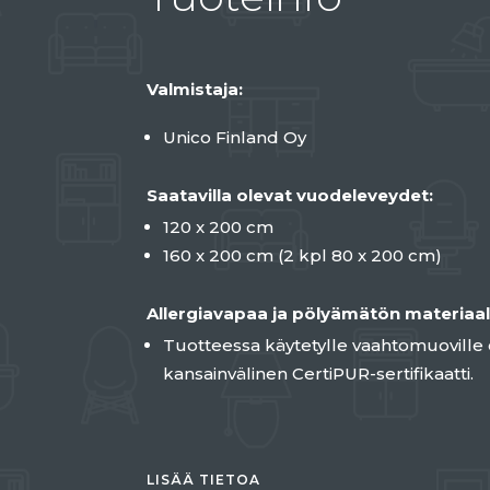
Valmistaja:
Unico Finland Oy
Saatavilla olevat vuodeleveydet:
120 x 200 cm
160 x 200 cm (2 kpl 80 x 200 cm)
Allergiavapaa ja pölyämätön materiaal
Tuotteessa käytetylle vaahtomuoville
kansainvälinen CertiPUR-sertifikaatti.
LISÄÄ TIETOA