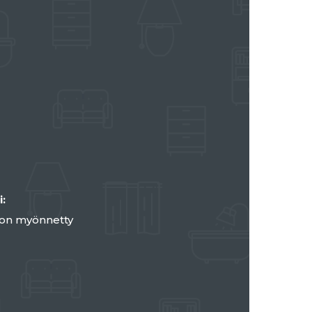
i:
 on myönnetty