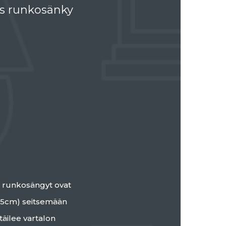
s runkosänky
 runkosängyt ovat
 (15cm) seitsemään
äilee vartalon