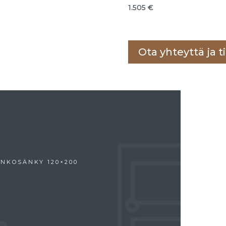
1.505
€
Lisää ostoskoriin
Ota yhteyttä ja ti
NKOSÄNKY 120×200