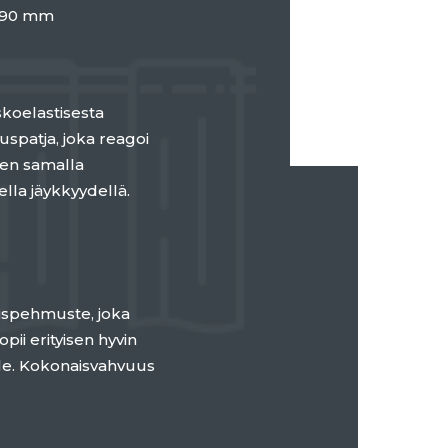
. 90 mm
koelastisesta
spatja, joka reagoi
en samalla
ella jäykkyydellä.
ispehmuste, joka
pii erityisen hyvin
le. Kokonaisvahvuus