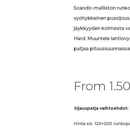
Scandic-malliston runk
vyöhykkeinen pussijousit
jäykkyyden kolmesta va
Hard. Muuntele lantiov
patjaa pituussuunnassa
From
1.5
Sijauspatja vaihtoehdot:
Hinta sis. 120×200 runkopa