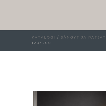
KATALOGI
/
SÄNGYT JA PATJA
120×200