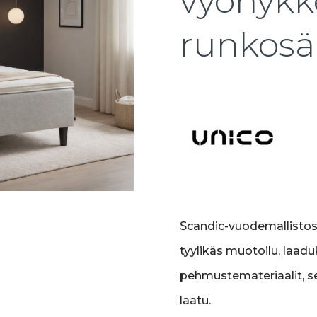
vyöhykk
runkosä
Scandic-vuodemallistos
tyylikäs muotoilu, laadu
pehmustemateriaalit, s
laatu.