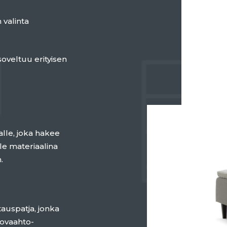
 valinta
soveltuu erityisen
lle, joka hakee
le materiaalina
.
auspatja, jonka
ovaahto-