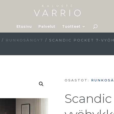
Etusivu
Palvelut
Tuotteet
T
/
RUNKOSÄNGYT
/ SCANDIC POCKET 7-VYÖ
OSASTOT:
RUNKOS
Scandic