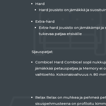
Hard
Hard jousisto on jämäkkä ja suosituin
Extra-hard
Extra-hard jousisto on jämäkämpi ja 
tukevaa patjaa etsivälle
Sijauspatjat:
Combicel Hard Combicel sopii nukkuja
jämäkkää petauspatjaa ja Memory ei o
vaihtoehto. Kokonaisvahvuus n. 80 mm
Relax Relax on muhkea ja pehmeä pet
sisuspehmusteena on profiloitu kimm