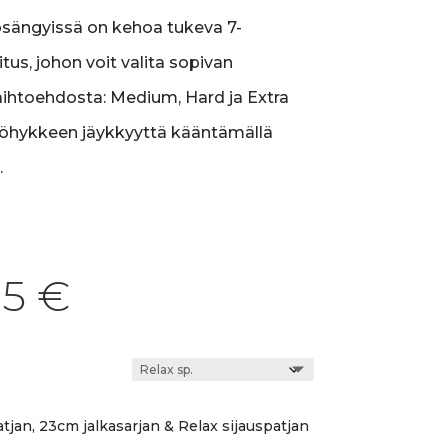
osängyissä on kehoa tukeva 7-
us, johon voit valita sopivan
ihtoehdosta: Medium, Hard ja Extra
yöhykkeen jäykkyyttä kääntämällä
.
05
€
tjan, 23cm jalkasarjan & Relax sijauspatjan