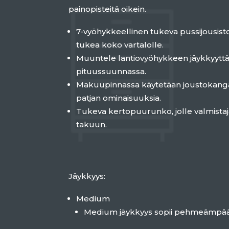
painopisteitä oikein.
7-vyöhykkeellinen tukeva pussijousisto
tukea koko vartalolle.
Muuntele lantiovyöhykkeen jäykkyyttä
pituussuunnassa.
Makuupinnassa käytetään joustokanga
patjan ominaisuuksia.
Tukeva kertopuurunko, jolle valmista
takuun.
Jäykkyys:
Medium
Medium jäykkyys sopii pehmeämpää 