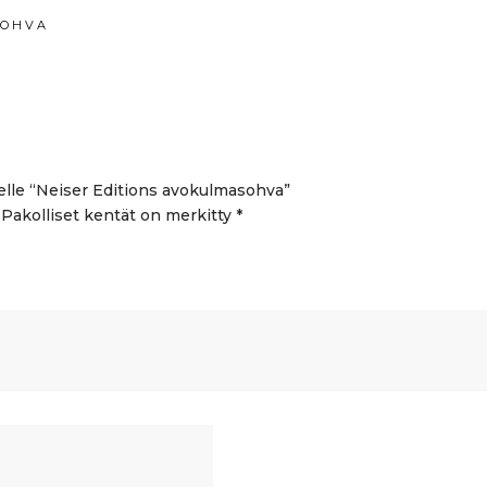
SOHVA
elle “Neiser Editions avokulmasohva”
Pakolliset kentät on merkitty
*