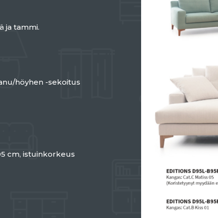
ä ja tammi.
anu/höyhen -sekoitus
05 cm, istuinkorkeus