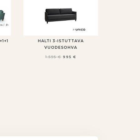
+1+1
HALTI 3-ISTUTTAVA
VUODESOHVA
Alkuperäinen
Nykyinen
995
€
hinta
hinta
oli:
on:
1.595 €.
995 €.