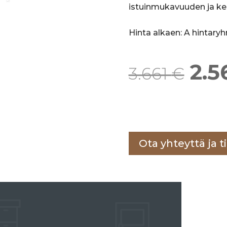
istuinmukavuuden ja ke
Hinta alkaen: A hintary
Alk
2.5
hin
Lisää ostoskoriin
oli:
Ota yhteyttä ja ti
3.6