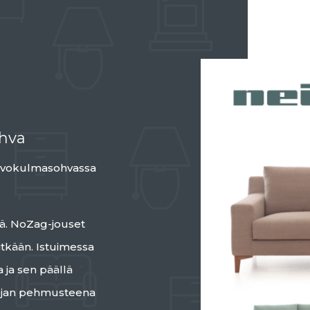
ohva
 avokulmasohvassa
yä. NoZag-jouset
itkään. Istuimessa
ja sen päällä
nojan pehmusteena