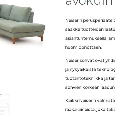
avokul
Neiserin perusperiaate 
saakka tuotteiden laatu.
asiantuntemuksella, amm
huomioonottaen.
Neiser sohvat ovat yhdis
ja nykyaikaista teknolog
tuotantotekniikka ja tar
sohvien korkean laadun
Kaikki Neiserin valmist
raaka-aineista, joka ta