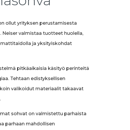
masohva
on ollut yrityksen perustamisesta
 Neiser valmistaa tuotteet huolella,
attitaidolla ja yksityiskohdat
telmä pitkäaikaisia käsityö perinteitä
iaa. Tehtaan edistyksellisen
koin valikoidut materiaalit takaavat
.
amat sohvat on valmistettu parhaista
kaa parhaan mahdollisen