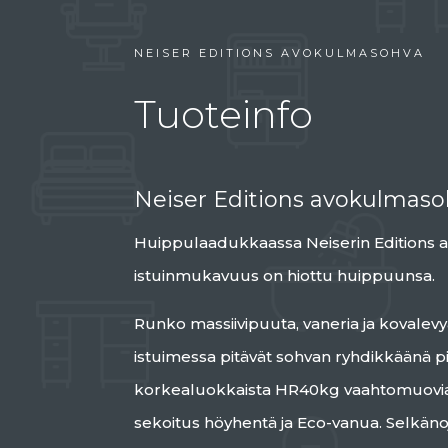
NEISER EDITIONS AVOKULMASOHVA
Tuoteinfo
Neiser Editions avokulmas
Huippulaadukkaassa Neiserin Editions
istuinmukavuus on hiottu huippuunsa.
Runko massiivipuuta, vaneria ja kovalev
istuimessa pitävät sohvan ryhdikkäänä p
korkealuokkaista HR40kg vaahtomuovia 
sekoitus höyhentä ja Eco-vanua. Selkä