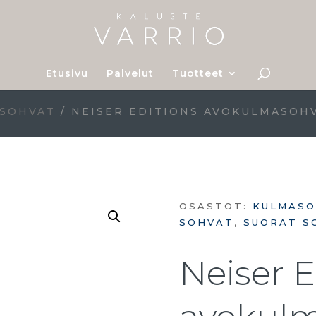
Etusivu
Palvelut
Tuotteet
 SOHVAT
/ NEISER EDITIONS AVOKULMASOH
OSASTOT:
KULMASO
SOHVAT
,
SUORAT S
Neiser E