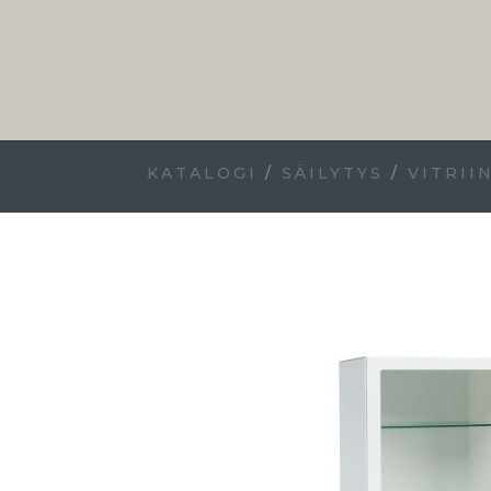
KATALOGI
/
SÄILYTYS
/
VITRII