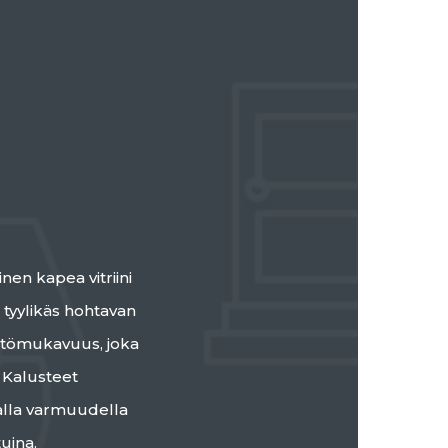
nen kapea vitriini
 tyylikäs hohtavan
yttömukavuus, joka
 Kalusteet
lla varmuudella
tuina.