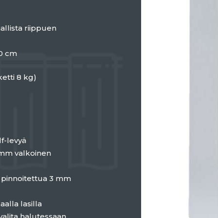
allista riippuen
10 cm
ketti 8 kg)
df-levyä
4 mm valkoinen
a pinnoitettua 3 mm
aalla lasilla
 valita halutessaan