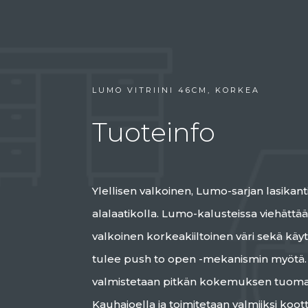
LUMO VITRIINI 46CM, KORKEA
Tuoteinfo
Ylellisen valkoinen, Lumo-sarjan lasikanti
alalaatikolla. Lumo-kalusteissa viehättää
valkoinen korkeakiiltoinen väri sekä kä
tulee push to open -mekanismin myötä.
valmistetaan pitkän kokemuksen tuoma
Kauhajoella ja toimitetaan valmiiksi koot