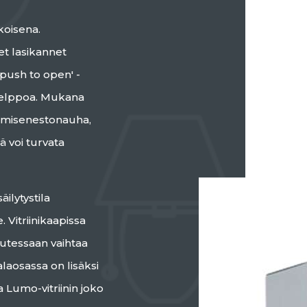
koisena.
et lasikannet
'push to open' -
helppoa. Mukana
tumisenestonauha,
ä voi turvata
äilytystila
e. Vitriinikaapissa
alutessaan vaihtaa
 alaosassa on lisäksi
a Lumo-vitriinin joko