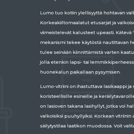
Lumo tuo kotiin ylellisyyttä hohtavan val
Korkeakiiltomaalatut etusarjat ja valkois
viimeistelevät kalusteet upeasti. Kätevä 
mekanismi tekee käytöstä nautittavan 
tulee seinään kiinnittämistä varten kaa
jolla etenkin lapsi- tai lemmikkiperheess
huonekalun paikallaan pysymisen.
Lumo-vitriini on ihastuttava lasikaappi ja s
koristeellisille esineille ja keräilytavaroill
on lasioven takana lasihyllyt, jotka voi h
valkoisiksi puuhyllyiksi. Korkean vitriinin
säilytystilaa laatikon muodossa. Voit valit