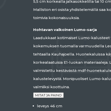
5,5 cm korkealla jalkasokkelilla tai 10 cm 
Malliston eri osista yhdistelemällä saa koo
toimivia kokonaisuuksia.
Hohtavan valkoinen Lumo-sarja
Laadukkaat kotimaiset Lumo-kalusteet 
kokemuksen tuomalla varmuudella Leo-
tehtaalla Kauhajoella. Huonekaluissa k
korkealaatuisia E1-luokan materiaaleja.
valmistettu kestävästä mdf-huonekalule
kalustelevystä. Monipuoliset Lumo-kalu
valmiiksi koottuina.
MITAT JA PAINO
leveys 46 cm