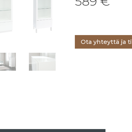
589
€
Lisää ostoskoriin
Ota yhteyttä ja ti