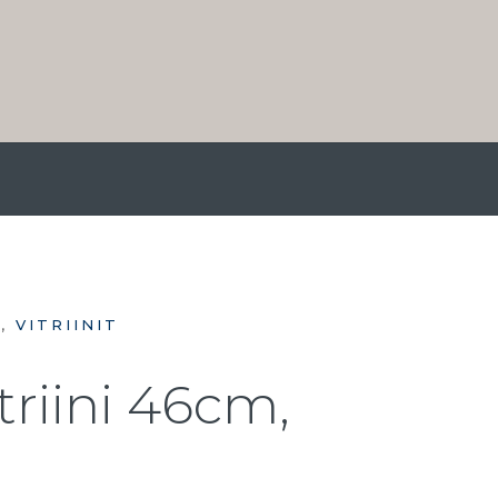
S
,
VITRIINIT
riini 46cm,