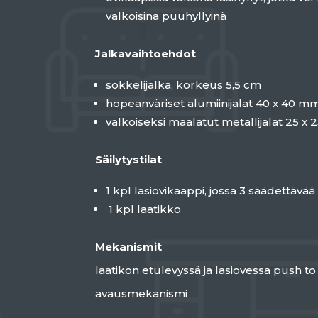
valkoisina puuhyllyinä
Jalkavaihtoehdot
sokkelijalka, korkeus 5,5 cm
hopeanväriset alumiinijalat 40 x 40 m
valkoiseksi maalatut metallijalat 25 
Säilytystilat
1 kpl lasiovikaappi, jossa 3 säädettävää
1 kpl laatikko
Mekanismit
laatikon etulevyssä ja lasiovessa push to
avausmekanismi