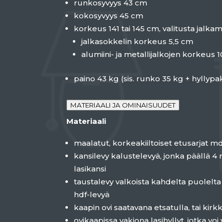
runkosyvyys 43 cm
kokosyvyys 45 cm
korkeus 141 tai 145 cm, valitusta jalkam
jalkasokkelin korkeus 5,5 cm
alumiini- ja metallijalkojen korkeus 
paino 43 kg (sis. runko 35 kg + hyllypa
MATERIAALI JA OMINAISUUDET
Materiaali
maalatut, korkeakiiltoiset etusarjat m
kansilevy kalustelevyä, jonka päällä 
lasikansi
taustalevy valkoista kahdelta puolelt
hdf-levyä
kaapin ovi saatavana etsatulla, tai kirkk
ovikaapissa vakiona lasihyllyt, jotka voi