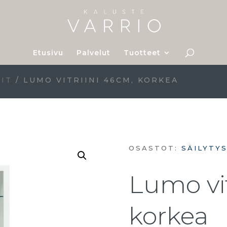
Etusivu
Palvelut
Tuotteet
NIT
/ LUMO VITRIINI 46CM, KORKEA
OSASTOT:
SÄILYTY
Lumo vit
korkea