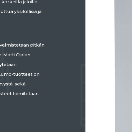
korkeilla jaloilla.
ttua yksilöllisiä ja
valmistetaan pitkän
Matti Ojalan
äytetään
 Lumo-tuotteet on
vystä, sekä
steet toimitetaan