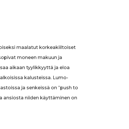
oiseksi maalatut korkeakiiltoiset
 sopivat moneen makuun ja
saa aikaan tyylikkyyttä ja eloa
lkoisissa kalusteissa. Lumo-
pastoissa ja senkeissä on ”push to
a ansiosta niiden käyttäminen on