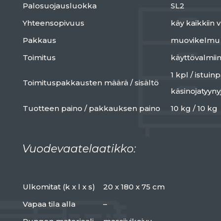
Palosuojausluokka
SL2
Yhteensopivuus
käy kaikkii
Pakkaus
muovikelmu
Toimitus
käyttövalmii
1 kpl / istuin
Toimituspakkausten määrä / sisältö
käsinojatyyny
Tuotteen paino / pakkauksen paino
10 kg / 10 kg
Vuodevaatelaatikko:
Ulkomitat (k x l x s)
20 x 180 x 75 cm
Vapaa tila alla
–