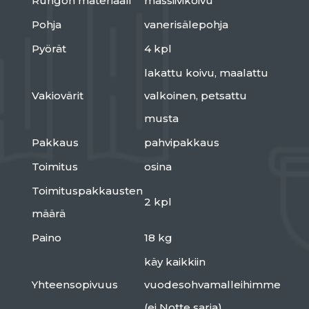
Rungon materiaali
massiivikoivu
Pohja
vanerisälepohja
Pyörät
4 kpl
lakattu koivu, maalattu
Vakiovärit
valkoinen, petsattu
musta
Pakkaus
pahvipakkaus
Toimitus
osina
Toimituspakkausten
2 kpl
määrä
Paino
18 kg
käy kaikkiin
Yhteensopivuus
vuodesohvamalleihimme
(ei Notte sarja)