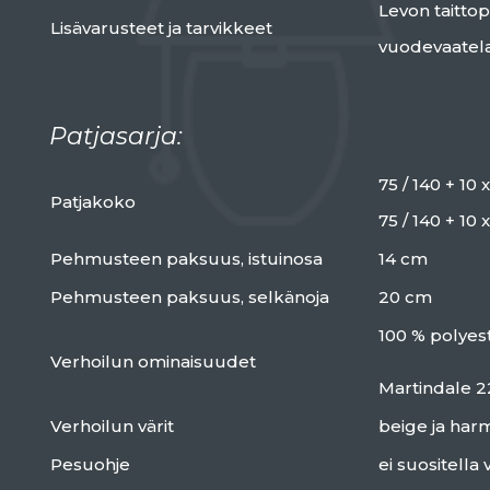
Levon taittop
Lisävarusteet ja tarvikkeet
vuodevaatel
Patjasarja:
75 / 140 + 10 
Patjakoko
75 / 140 + 10
Pehmusteen paksuus, istuinosa
14 cm
Pehmusteen paksuus, selkänoja
20 cm
100 % polyest
Verhoilun ominaisuudet
Martindale 2
Verhoilun värit
beige ja har
Pesuohje
ei suositella