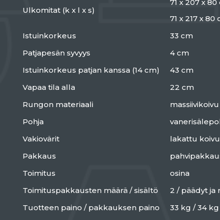
71 x 207 x 80
Ulkomitat (k x l x s)
71 x 217 x 80
Istuinkorkeus
33 cm
Patjapesän syvyys
4 cm
Istuinkorkeus patjan kanssa (14 cm)
43 cm
Vapaa tila alla
22 cm
Rungon materiaali
massiivikoivu
Pohja
vanerisälepo
Vakiovärit
lakattu koivu
Pakkaus
pahvipakkau
Toimitus
osina
Toimituspakkausten määrä / sisältö
2 / päädyt ja
Tuotteen paino / pakkauksen paino
33 kg / 34 kg