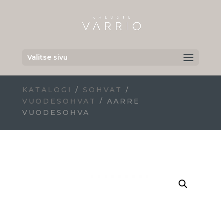
Valitse sivu
KATALOGI
/
SOHVAT
/
VUODESOHVAT
/ AARRE
VUODESOHVA