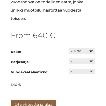
vuodesohva on todellinen aarre, jonka
uniikki muotoilu ihastuttaa vuodesta
toiseen.
From
640
€
Koko:
Patjasarja:
Vuodevaatelaatikko:
640
€
Lisää ostoskoriin
Ota yhteyttä ja tilaa