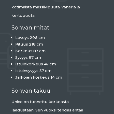
kotimaista massiivipuuta, vaneria ja
kertopuuta.
Sohvan mitat
Leveys 296 cm
Pituus 218 cm
Korkeus 87 cm
Syvyys 97 cm
Istuinkorkeus 47 cm
Istuinsyvyys 57 cm
Jalkojen korkeus 14 cm
Sohvan takuu
Unico on tunnettu korkeasta
laadustaan. Sen vuoksi tehdas antaa