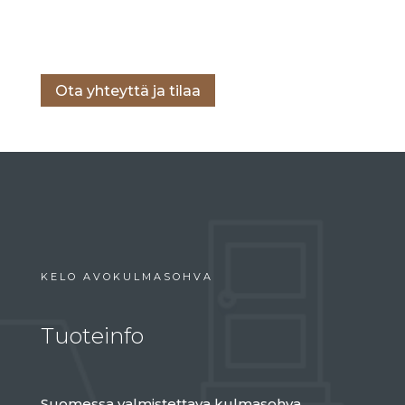
hinta
hinta
oli:
on:
Lisää ostoskoriin
3.516 €.
1.995 €.
Ota yhteyttä ja tilaa
KELO AVOKULMASOHVA
Tuoteinfo
Suomessa valmistettava kulmasohva