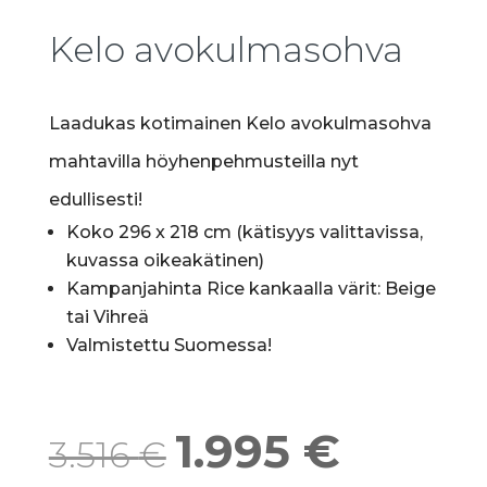
Kelo avokulmasohva
Laadukas kotimainen Kelo avokulmasohva
mahtavilla höyhenpehmusteilla nyt
edullisesti!
Koko 296 x 218 cm (kätisyys valittavissa,
kuvassa oikeakätinen)
Kampanjahinta Rice kankaalla värit: Beige
tai Vihreä
Valmistettu Suomessa!
Alkuperäinen
Nykyine
1.995
€