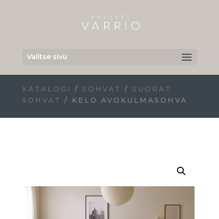
Valitse sivu
KATALOGI
/
SOHVAT
/
SUORAT
SOHVAT
/ KELO AVOKULMASOHVA