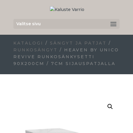
Valitse sivu
KATALOGI
/
SÄNGYT JA PATJAT
/
RUNKOSÄNGYT
/ HEAVEN BY UNICO
REVIVE RUNKOSÄNKYSETTI
90X200CM / 7CM SIJAUSPATJALLA