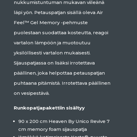
nukkumistuntuman mukavan viileänä
läpi yön. Petauspatjan sisällä oleva Air
Feel™ Gel Memory -pehmuste
puolestaan suodattaa kosteutta, reagoi
vartalon lämpöön ja muotoutuu
yksilöllisesti vartalon mukaisesti.
Sijauspatjassa on lisäksi irrotettava
päällinen, joka helpottaa petauspatjan
puhtaana pitämistä. Irrotettava päällinen
on vesipestävä.
Runkopatjapakettiin sisältyy
90 x 200 cm Heaven By Unico Revive 7
cm memory foam sijauspatja