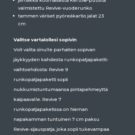
jämäkkä kotimaisesta Kerto®-puusta
valmistettu Revive-vuoderunko
tammen väriset pyöreäkartio jalat 23
cm
Valitse vartalollesi sopivin
Voit valita sinulle parhaiten sopivan
jäykkyyden kahdesta runkopatjapaketti-
vaihtoehdosta: Revive 9
runkopatjapaketti sopii
nukkumistuntumaansa pintapehmeyttä
kaipaavalle. Revive 7
runkopatjapaketissa on hieman
napakamman tuntuinen 7 cm paksu
Revive-sijauspatja, joka sopii tukevampaa