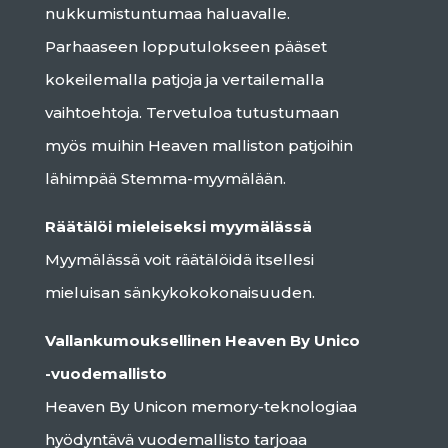
nukkumistuntumaa haluavalle.
Parhaaseen lopputulokseen pääset
kokeilemalla patjoja ja vertailemalla
vaihtoehtoja. Tervetuloa tutustumaan
myös muihin Heaven malliston patjoihin
lähimpää Stemma-myymälään.
Räätälöi mieleiseksi myymälässä
Myymälässä voit räätälöidä itsellesi
mieluisan sänkykokokonaisuuden.
Vallankumouksellinen Heaven By Unico
-vuodemallisto
Heaven By Unicon memory-teknologiaa
hyödyntävä vuodemallisto tarjoaa