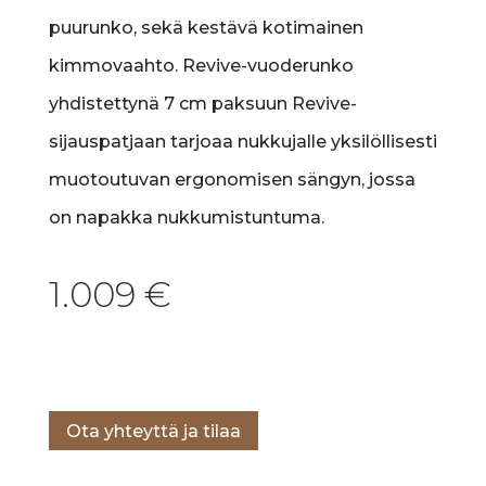
puurunko, sekä kestävä kotimainen
kimmovaahto. Revive-vuoderunko
yhdistettynä 7 cm paksuun Revive-
sijauspatjaan tarjoaa nukkujalle yksilöllisesti
muotoutuvan ergonomisen sängyn, jossa
on napakka nukkumistuntuma.
1.009
€
Lisää ostoskoriin
Ota yhteyttä ja tilaa