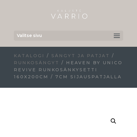
Valitse sivu
KATALOGI
/
SÄNGYT JA PATJAT
/
RUNKOSÄNGYT
/ HEAVEN BY UNICO
REVIVE RUNKOSÄNKYSETTI
160X200CM / 7CM SIJAUSPATJALLA