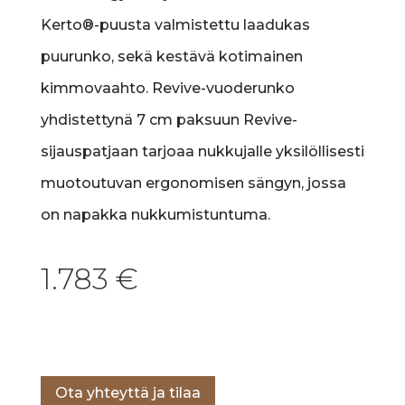
Kerto®-puusta valmistettu laadukas
puurunko, sekä kestävä kotimainen
kimmovaahto. Revive-vuoderunko
yhdistettynä 7 cm paksuun Revive-
sijauspatjaan tarjoaa nukkujalle yksilöllisesti
muotoutuvan ergonomisen sängyn, jossa
on napakka nukkumistuntuma.
1.783
€
Lisää ostoskoriin
Ota yhteyttä ja tilaa