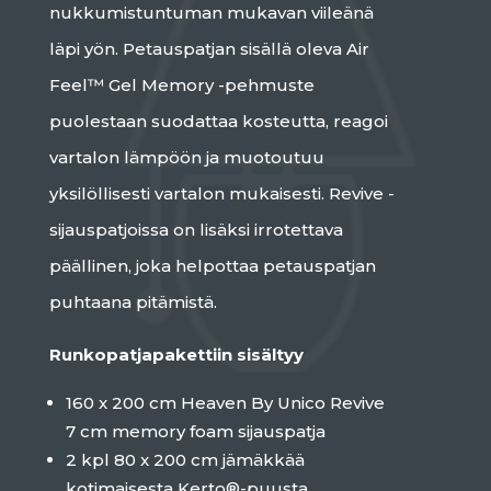
nukkumistuntuman mukavan viileänä
läpi yön. Petauspatjan sisällä oleva Air
Feel™ Gel Memory -pehmuste
puolestaan suodattaa kosteutta, reagoi
vartalon lämpöön ja muotoutuu
yksilöllisesti vartalon mukaisesti. Revive -
sijauspatjoissa on lisäksi irrotettava
päällinen, joka helpottaa petauspatjan
puhtaana pitämistä.
Runkopatjapakettiin sisältyy
160 x 200 cm Heaven By Unico Revive
7 cm memory foam sijauspatja
2 kpl 80 x 200 cm jämäkkää
kotimaisesta Kerto®-puusta