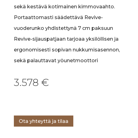
sekä kestävä kotimainen kimmovaahto.
Portaattomasti säädettävä Revive-
vuoderunko yhdistettynä 7 cm paksuun
Revive-sijauspatjaan tarjoaa yksilöllisen ja
ergonomisesti sopivan nukkumisasennon,
sekä palauttavat yöunetmoottori
3.578
€
Lisää ostoskoriin
Ota yhteyttä ja tilaa