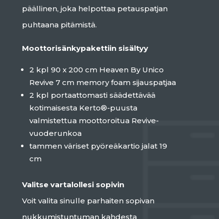
päällinen, joka helpottaa petauspatjan
puhtaana pitämistä.
Moottorisänkypakettiin sisältyy
2 kpl 90 x 200 cm Heaven By Unico
Revive 7 cm memory foam sijauspatjaa
2 kpl portaattomasti säädettävää
kotimaisesta Kerto®-puusta
valmistettua moottoroitua Revive-
vuoderunkoa
tammen väriset pyöreäkartio jalat 19
cm
Valitse vartalollesi sopivin
Voit valita sinulle parhaiten sopivan
nukkumistuntuman kahdesta