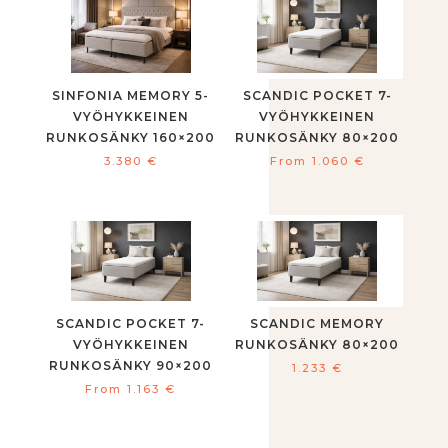
SINFONIA MEMORY 5-
SCANDIC POCKET 7-
VYÖHYKKEINEN
VYÖHYKKEINEN
RUNKOSÄNKY 160×200
RUNKOSÄNKY 80×200
3.380
€
From
1.060
€
SCANDIC POCKET 7-
SCANDIC MEMORY
VYÖHYKKEINEN
RUNKOSÄNKY 80×200
RUNKOSÄNKY 90×200
1.233
€
From
1.163
€