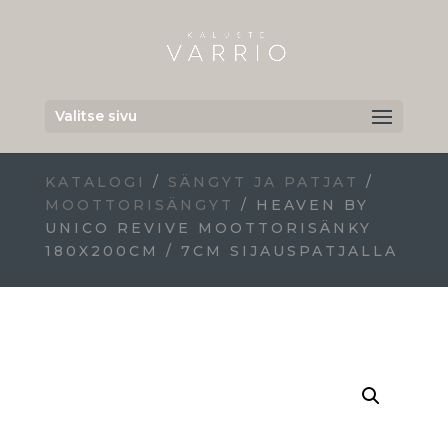
Valitse sivu
KATALOGI
/
SÄNGYT JA PATJAT
/
MOOTTORISÄNGYT
/ HEAVEN BY
UNICO REVIVE MOOTTORISÄNKY
180X200CM / 7CM SIJAUSPATJALLA