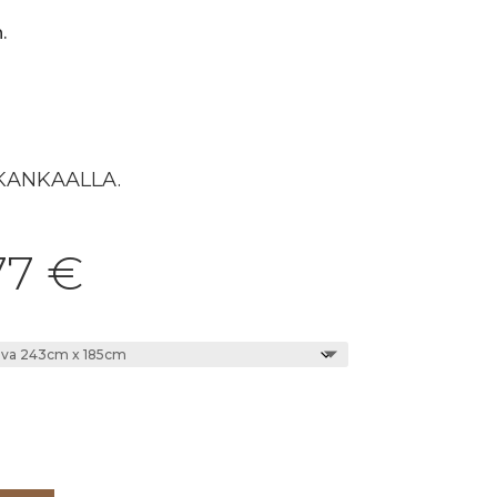
.
 KANKAALLA.
77
€