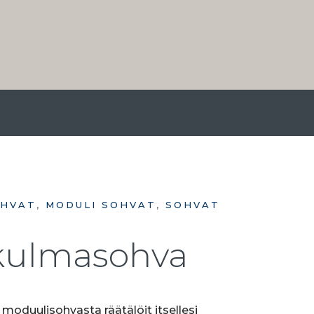
HVAT
,
MODULI SOHVAT
,
SOHVAT
okulmasohva
 moduulisohvasta räätälöit itsellesi