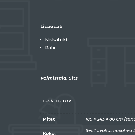
Lisäosat:
Niskatuki
Rahi
Valmistaja: Sits
LISÄÄ TIETOA
Mitat
185 × 243 × 80 cm (sent
Set 1 avokulmasohva 2
Koko: