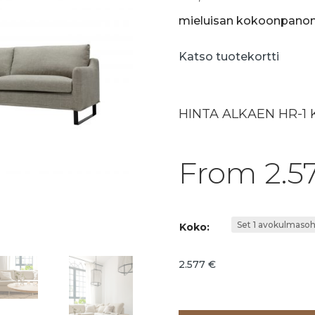
mieluisan kokoonpanon
Katso tuotekortti
HINTA ALKAEN HR-1
From
2.5
Koko:
2.577
€
Lisää ostoskoriin