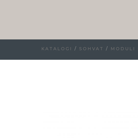
KATALOGI
/
SOHVAT
/
MODULI