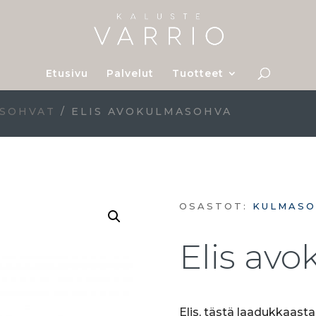
Etusivu
Palvelut
Tuotteet
 SOHVAT
/ ELIS AVOKULMASOHVA
OSASTOT:
KULMASO
Elis av
Elis, tästä laadukkaasta