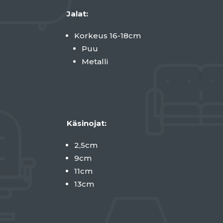
Jalat:
Korkeus 16-18cm
Puu
Metalli
Käsinojat:
2,5cm
9cm
11cm
13cm