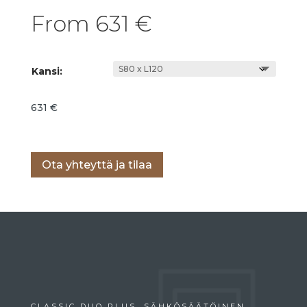
From
631
€
Kansi:
631
€
Lisää ostoskoriin
Ota yhteyttä ja tilaa
CLASSIC DUO PLUS, SÄHKÖSÄÄTÖINEN