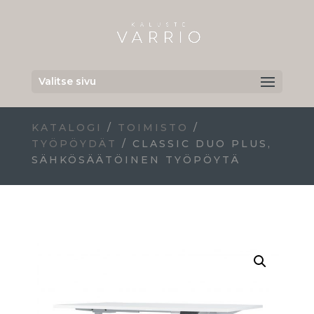
Valitse sivu
KATALOGI
/
TOIMISTO
/
TYÖPÖYDÄT
/ CLASSIC DUO PLUS,
SÄHKÖSÄÄTÖINEN TYÖPÖYTÄ