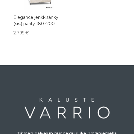
Elegance jenkkisänky
(sis.) pääty 180×200
2.795
€
Täyden palvelun huonekaluliike Rovaniemellä