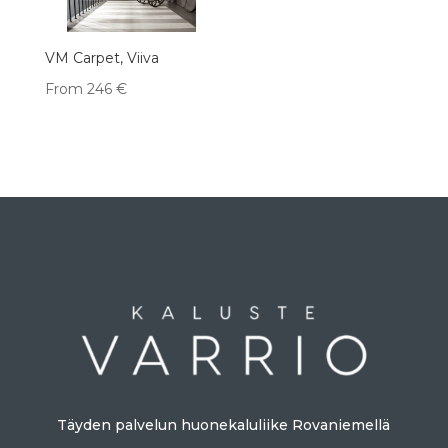
VM Carpet, Viiva
From
246
€
Täyden palvelun huonekaluliike Rovaniemellä