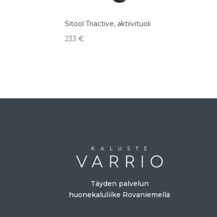
Sitool Triactive, aktiivituoli
233
€
Täyden palvelun
huonekaluliike Rovaniemellä