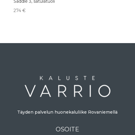
Saddle 3, satulatuoli
274
€
Täyden palvelun huonekaluliike Rovaniemellä
OSOITE