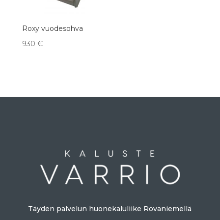
Roxy vuodesohva
930
€
Täyden palvelun huonekaluliike Rovaniemellä