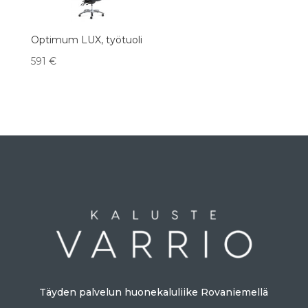
Optimum LUX, työtuoli
591
€
Täyden palvelun huonekaluliike Rovaniemellä