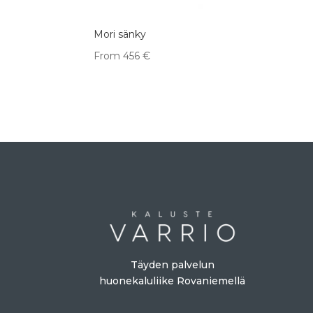
Mori sänky
From
456
€
Täyden palvelun
huonekaluliike Rovaniemellä