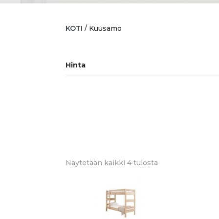
KOTI
/ Kuusamo
Hinta
Sorted
Näytetään kaikki 4 tulosta
by
latest