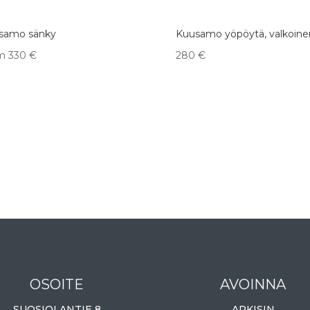
samo sänky
Kuusamo yöpöytä, valkoine
m
330
€
280
€
OSOITE
AVOINNA
SUOSIOLANTIE 8
ARKISIN