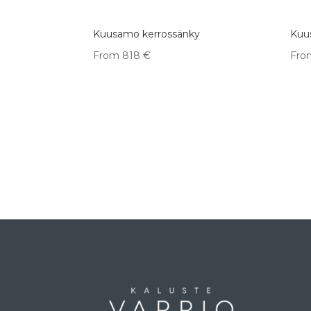
Kuusamo kerrossänky
Kuu
From
818
€
Fro