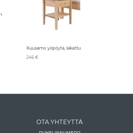
n
Kuusamo yöpöytä, lakattu
246
€
OTA YHTEYTTÄ
PUHELINNUMERO