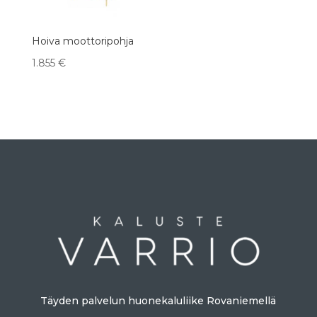
Hoiva moottoripohja
1.855
€
Täyden palvelun huonekaluliike Rovaniemellä