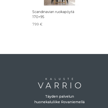
Scandinavian ruokapöytä
170×95
799
€
Täyden palvelun
huonekaluliike Rovaniemellä