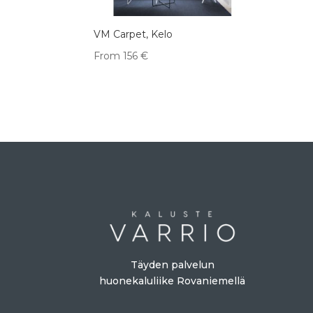
VM Carpet, Kelo
From
156
€
Täyden palvelun
huonekaluliike Rovaniemellä