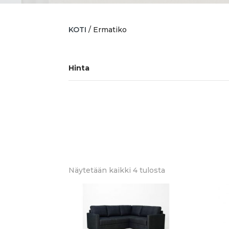
KOTI
/ Ermatiko
Hinta
Sorted
Näytetään kaikki 4 tulosta
by
latest