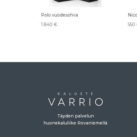
Polo vuodesohva
Nico
1.840
€
550
Täyden palvelun
huonekaluliike Rovaniemellä