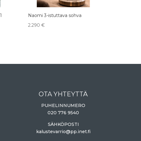
1
Naomi 3-istuttava sohva
2.290
€
OTA YHTEYTTÄ
PUHELINNUMERO
020 776 9540
SÄHKÖPOSTI
kalustevarrio@pp.inet.fi