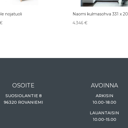
le nojatuoli
Naomi kulmasohva 331 x 20
€
4.346
€
OSOITE
AVOINNA
SUOSIOLANTIE 8
ARKISIN
96320 ROVANIEMI
10.00-18.00
LAUANTAISIN
10.00-15.00