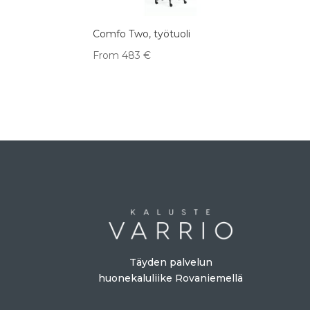
Comfo Two, työtuoli
From
483
€
Täyden palvelun
huonekaluliike Rovaniemellä